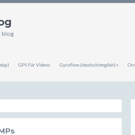
og
v blog
ndup)
GPS Für Videos
Gyroflow (deutsch/english)
Orq
UMPs