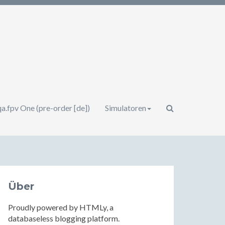
a.fpv One (pre-order [de])
Simulatoren
Über
Proudly powered by HTMLy, a
databaseless blogging platform.