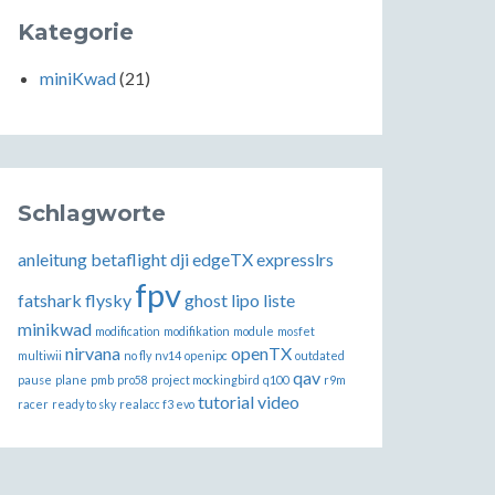
Kategorie
miniKwad
(21)
Schlagworte
anleitung
betaflight
dji
edgeTX
expresslrs
fpv
fatshark
flysky
ghost
lipo
liste
minikwad
modification
modifikation
module
mosfet
nirvana
openTX
multiwii
no fly
nv14
openipc
outdated
qav
pause
plane
pmb
pro58
project mockingbird
q100
r9m
tutorial
video
racer
ready to sky
realacc f3 evo