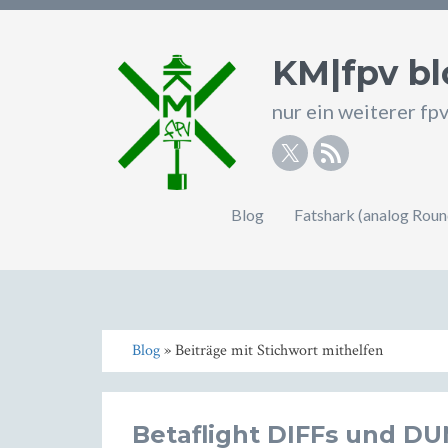
KM|fpv bl
nur ein weiterer fp
Twitter
RSS
Blog
Fatshark (analog Rou
Blog
» Beiträge mit Stichwort mithelfen
Betaflight DIFFs und D