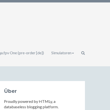
a.fpv One (pre-order [de])
Simulatoren
Über
Proudly powered by HTMLy, a
databaseless blogging platform.