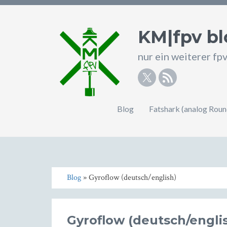
KM|fpv bl
nur ein weiterer fp
Twitter
RSS
Blog
Fatshark (analog Rou
Blog
» Gyroflow (deutsch/english)
Gyroflow (deutsch/engli