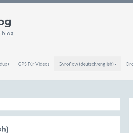
og
v blog
ndup)
GPS Für Videos
Gyroflow (deutsch/english)
Orq
sh)