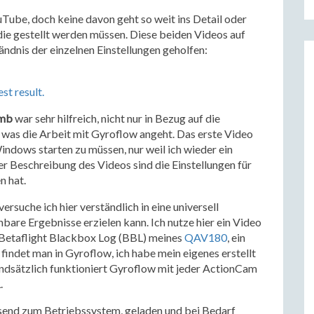
Tube, doch keine davon geht so weit ins Detail oder
 die gestellt werden müssen. Diese beiden Videos auf
ndnis der einzelnen Einstellungen geholfen:
t result.
mb
war sehr hilfreich, nicht nur in Bezug auf die
 was die Arbeit mit Gyroflow angeht. Das erste Video
Windows starten zu müssen, nur weil ich wieder ein
r Beschreibung des Videos sind die Einstellungen für
n hat.
rsuche ich hier verständlich in eine universell
bare Ergebnisse erzielen kann. Ich nutze hier ein Video
 Betaflight Blackbox Log (BBL) meines
QAV180
, ein
findet man in Gyroflow, ich habe mein eigenes erstellt
rundsätzlich funktioniert Gyroflow mit jeder ActionCam
.
end zum Betriebssystem, geladen und bei Bedarf