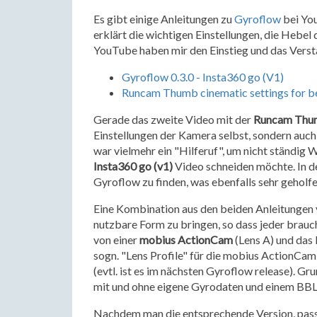
Es gibt einige Anleitungen zu
Gyroflow
bei You
erklärt die wichtigen Einstellungen, die Hebel
YouTube haben mir den Einstieg und das Verstä
Gyroflow 0.3.0 - Insta360 go (V1)
Runcam Thumb cinematic settings for bes
Gerade das zweite Video mit der
Runcam Thu
Einstellungen der Kamera selbst, sondern auch
war vielmehr ein "Hilferuf", um nicht ständig 
Insta360 go (v1)
Video schneiden möchte. In de
Gyroflow zu finden, was ebenfalls sehr geholfe
Eine Kombination aus den beiden Anleitungen ve
nutzbare Form zu bringen, so dass jeder brauch
von einer
mobius ActionCam
(Lens A) und das
sogn. "Lens Profile" für die mobius ActionCam 
(evtl. ist es im nächsten Gyroflow release). G
mit und ohne eigene Gyrodaten und einem BBL
Nachdem man die entsprechende Version, pass