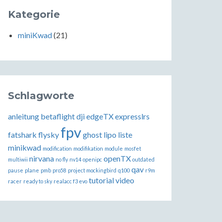
Kategorie
miniKwad
(21)
Schlagworte
anleitung
betaflight
dji
edgeTX
expresslrs
fpv
fatshark
flysky
ghost
lipo
liste
minikwad
modification
modifikation
module
mosfet
nirvana
openTX
multiwii
no fly
nv14
openipc
outdated
qav
pause
plane
pmb
pro58
project mockingbird
q100
r9m
tutorial
video
racer
ready to sky
realacc f3 evo