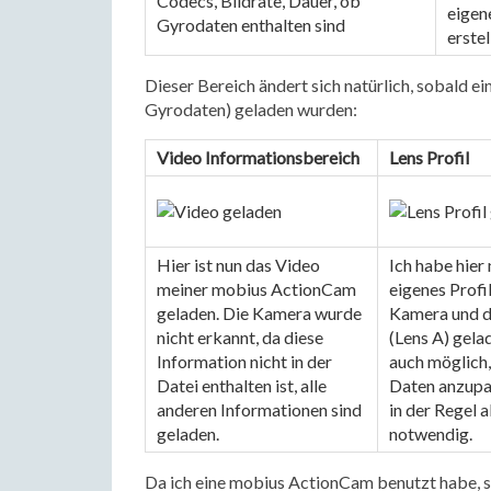
Codecs, Bildrate, Dauer, ob 
eigene
Gyrodaten enthalten sind
erstel
Dieser Bereich ändert sich natürlich, sobald e
Gyrodaten) geladen wurden:
Video Informationsbereich
Lens Profil
Hier ist nun das Video 
Ich habe hier 
meiner mobius ActionCam 
eigenes Profil 
geladen. Die Kamera wurde 
Kamera und d
nicht erkannt, da diese 
(Lens A) gelade
Information nicht in der 
auch möglich, 
Datei enthalten ist, alle 
Daten anzupas
anderen Informationen sind 
in der Regel a
geladen.
notwendig.
Da ich eine mobius ActionCam benutzt habe, s