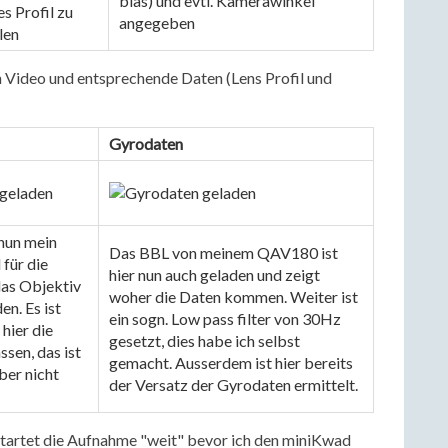
bias) und evtl. Kamerawinkel 
s Profil zu 
angegeben
len
in Video und entsprechende Daten (Lens Profil und
Gyrodaten
nun mein 
Das BBL von meinem QAV180 ist 
für die 
hier nun auch geladen und zeigt 
as Objektiv 
woher die Daten kommen. Weiter ist 
n. Es ist 
ein sogn. Low pass filter von 30Hz 
hier die 
gesetzt, dies habe ich selbst 
sen, das ist 
gemacht. Ausserdem ist hier bereits 
ber nicht 
der Versatz der Gyrodaten ermittelt.
tartet die Aufnahme "weit" bevor ich den miniKwad