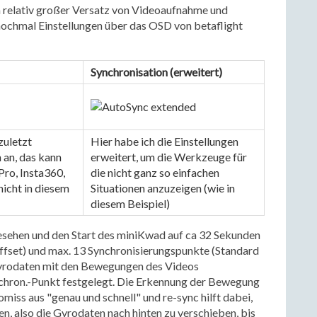
in relativ großer Versatz von Videoaufnahme und
nochmal Einstellungen über das OSD von betaflight
Synchronisation (erweitert)
uletzt 
Hier habe ich die Einstellungen 
an, das kann 
erweitert, um die Werkzeuge für 
ro, Insta360, 
die nicht ganz so einfachen 
cht in diesem 
Situationen anzuzeigen (wie in 
diesem Beispiel)
esehen und den Start des miniKwad auf ca 32 Sekunden
offset) und max. 13 Synchronisierungspunkte (Standard
 Gyrodaten mit den Bewegungen des Videos
nchron.-Punkt festgelegt. Die Erkennung der Bewegung
iss aus "genau und schnell" und re-sync hilft dabei,
n, also die Gyrodaten nach hinten zu verschieben, bis