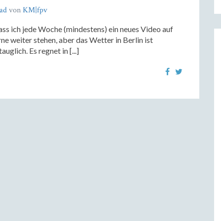
ad
von
KM|fpv
ass ich jede Woche (mindestens) ein neues Video auf
 weiter stehen, aber das Wetter in Berlin ist
glich. Es regnet in [...]