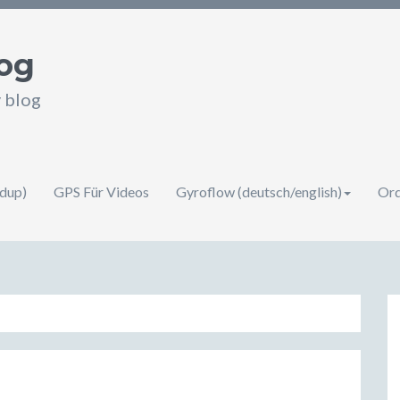
og
v blog
ndup)
GPS Für Videos
Gyroflow (deutsch/english)
Orq