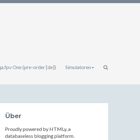
a.fpv One (pre-order [de])
Simulatoren
Über
Proudly powered by HTMLy, a
databaseless blogging platform.