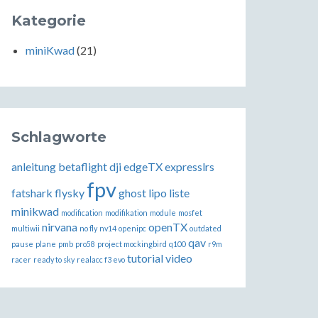
Kategorie
miniKwad
(21)
Schlagworte
anleitung
betaflight
dji
edgeTX
expresslrs
fpv
fatshark
flysky
ghost
lipo
liste
minikwad
modification
modifikation
module
mosfet
nirvana
openTX
multiwii
no fly
nv14
openipc
outdated
qav
pause
plane
pmb
pro58
project mockingbird
q100
r9m
tutorial
video
racer
ready to sky
realacc f3 evo