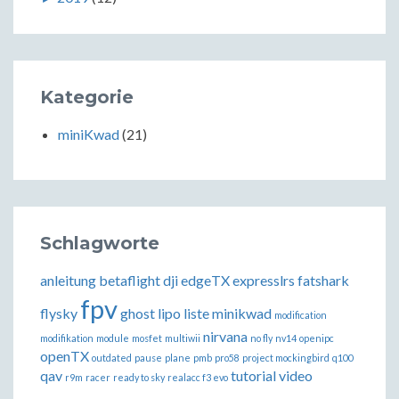
Kategorie
miniKwad
(21)
Schlagworte
anleitung
betaflight
dji
edgeTX
expresslrs
fatshark
fpv
flysky
ghost
lipo
liste
minikwad
modification
nirvana
modifikation
module
mosfet
multiwii
no fly
nv14
openipc
openTX
outdated
pause
plane
pmb
pro58
project mockingbird
q100
qav
tutorial
video
r9m
racer
ready to sky
realacc f3 evo