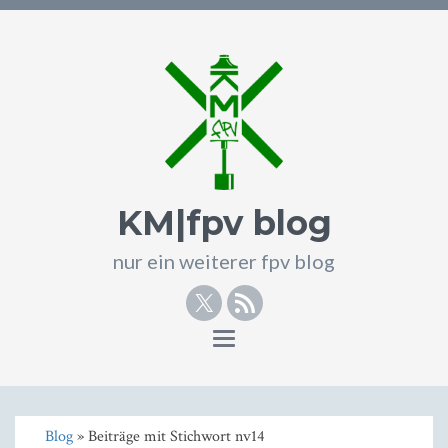
KM|fpv blog
nur ein weiterer fpv blog
Twitter
RSS
Toggle
navigation
Blog
» Beiträge mit Stichwort nv14